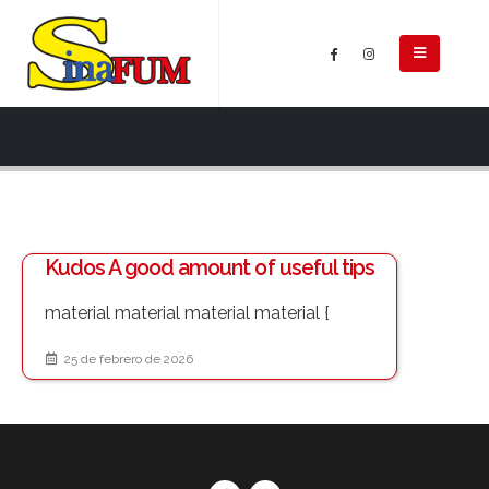
Kudos A good amount of useful tips
material material material material {
25 de febrero de 2026